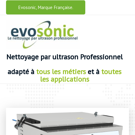
Aller
Evosonic, Marque Française.
au
contenu
Nettoyage
par ultrason Professionnel
adapté
à
tous les métiers
et à
toutes
les applications