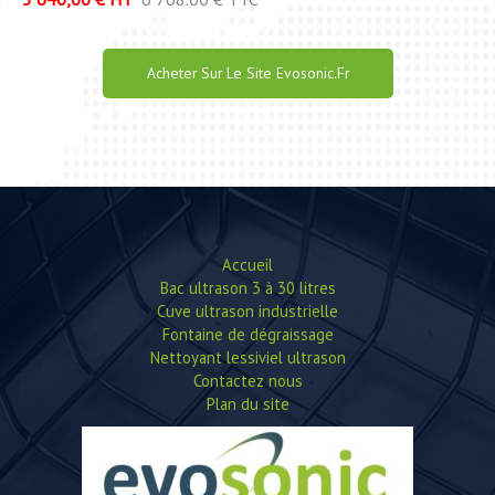
Acheter Sur Le Site Evosonic.fr
Accueil
Bac ultrason 3 à 30 litres
Cuve ultrason industrielle
Fontaine de dégraissage
Nettoyant lessiviel ultrason
Contactez nous
Plan du site