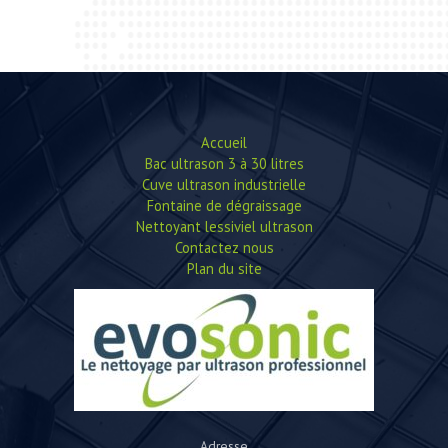
Accueil
Bac ultrason 3 à 30 litres
Cuve ultrason industrielle
Fontaine de dégraissage
Nettoyant lessiviel ultrason
Contactez nous
Plan du site
Adresse