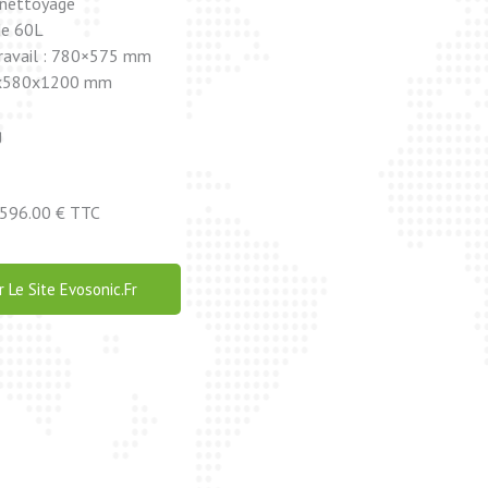
 nettoyage
de 60L
travail : 780×575 mm
00x580x1200 mm
g
596.00 € TTC
 Le Site Evosonic.fr