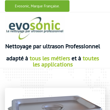
Aller
Evosonic, Marque Française.
au
contenu
Nettoyage
par ultrason Professionnel
adapté
à
tous les métiers
et à
toutes
les applications