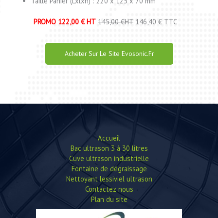
Taille Panier (Lxlxh) : 220 x 125 x 70 mm
PROMO 122,00 € HT
145,00 €HT
146,40 € TTC
Acheter Sur Le Site Evosonic.fr
Accueil
Bac ultrason 3 à 30 litres
Cuve ultrason industrielle
Fontaine de dégraissage
Nettoyant lessiviel ultrason
Contactez nous
Plan du site