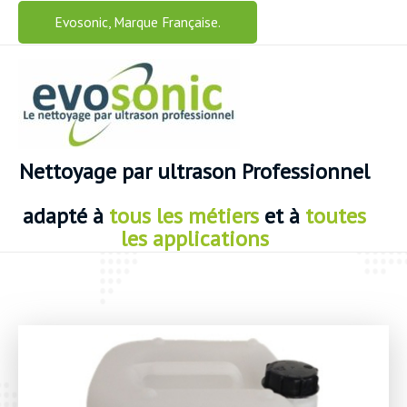
Aller
Evosonic, Marque Française.
au
contenu
Nettoyage
par ultrason Professionnel
adapté
à
tous les métiers
et à
toutes
les applications